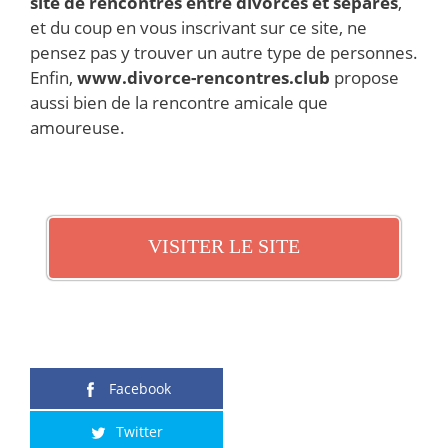
site de rencontres entre divorcés et séparés
,
et du coup en vous inscrivant sur ce site, ne
pensez pas y trouver un autre type de personnes.
Enfin,
www.divorce-rencontres.club
propose
aussi bien de la rencontre amicale que
amoureuse.
VISITER LE SITE
Facebook
Twitter