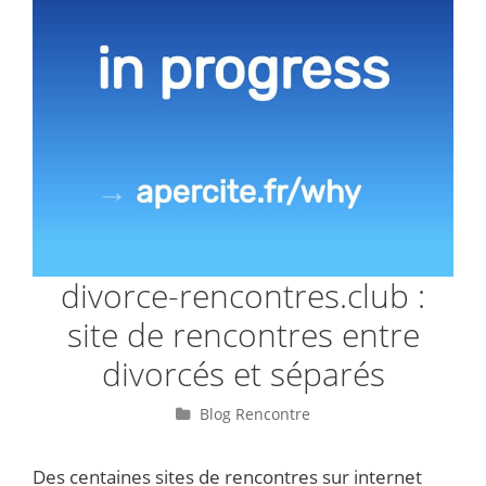
divorce-rencontres.club :
site de rencontres entre
divorcés et séparés
Catégories
Blog Rencontre
Des centaines sites de rencontres sur internet