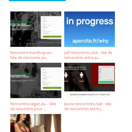
Rencontre-handicap.eu –
juif-rencontres.club : site de
Site de rencontre po...
rencontres entre ju...
Rencontre-vegan.eu – Site
Jeune-rencontres.club : site
de rencontre pour ...
de rencontres entre j...