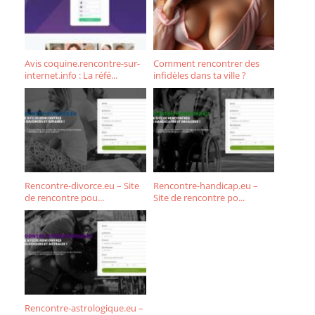
Avis coquine.rencontre-sur-
Comment rencontrer des
internet.info : La réfé...
infidèles dans ta ville ?
Rencontre-divorce.eu – Site
Rencontre-handicap.eu –
de rencontre pou...
Site de rencontre po...
Rencontre-astrologique.eu –